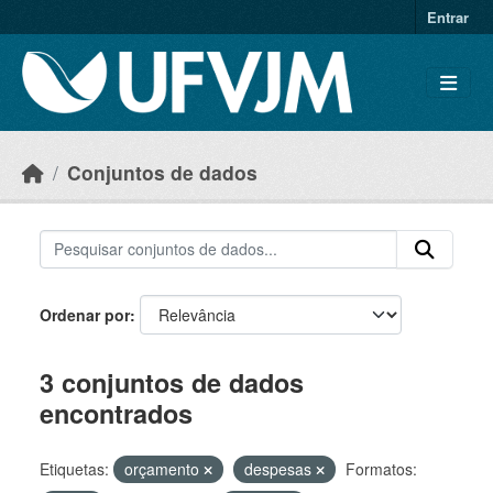
Skip to main content
Entrar
Conjuntos de dados
Ordenar por
3 conjuntos de dados
encontrados
Etiquetas:
orçamento
despesas
Formatos: