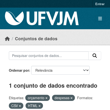
Skip to main content
Entrar
Conjuntos de dados
Ordenar por
1 conjunto de dados encontrado
Etiquetas:
orçamento
despesas
Formatos:
CSV
HTML