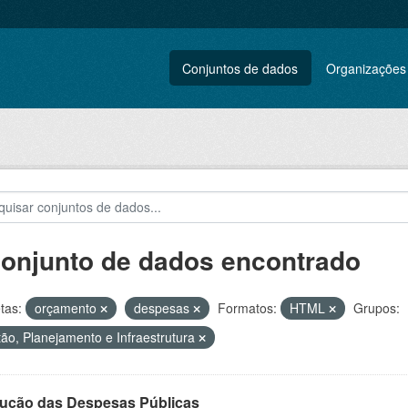
Conjuntos de dados
Organizações
conjunto de dados encontrado
tas:
orçamento
despesas
Formatos:
HTML
Grupos:
ão, Planejamento e Infraestrutura
ução das Despesas Públicas