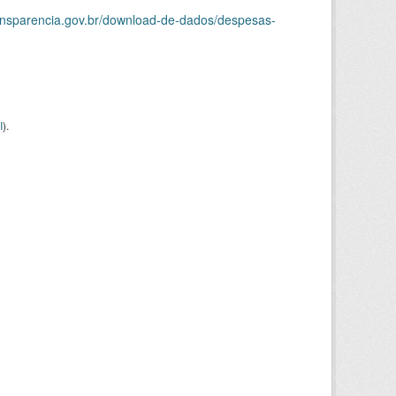
ransparencia.gov.br/download-de-dados/despesas-
I
).