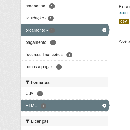
emepenho
-
Extrat
1
execu
liquidação
-
1
CSV
orçamento
-
1
Você t
pagamento
-
1
recursos financeiros
-
1
restos a pagar
-
1
Formatos
CSV
-
1
HTML
-
1
Licenças