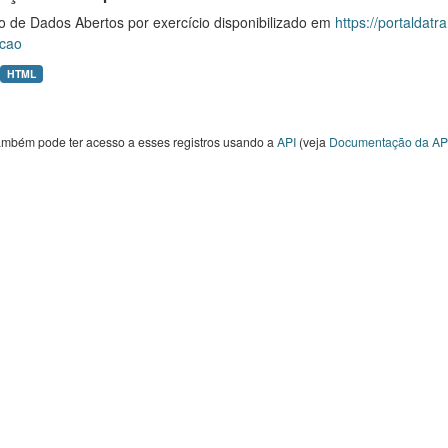
o de Dados Abertos por exercício disponibilizado em
https://portaldat
cao
HTML
ambém pode ter acesso a esses registros usando a
API
(veja
Documentação da AP