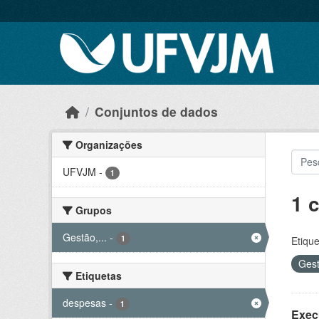
Skip to main content
Conjuntos de dados
Organizações
UFVJM
-
1
1 
Grupos
Gestão,...
-
1
Etique
Gest
Etiquetas
despesas
-
1
Exec