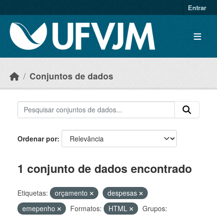
Skip to main content
Entrar
Conjuntos de dados
Ordenar por
1 conjunto de dados encontrado
Etiquetas:
orçamento
despesas
emepenho
Formatos:
HTML
Grupos: