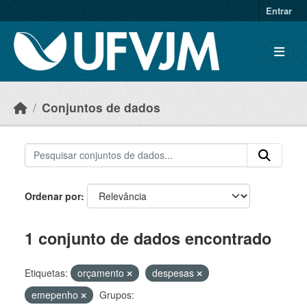
Skip to main content
Entrar
Conjuntos de dados
Ordenar por
1 conjunto de dados encontrado
Etiquetas:
orçamento
despesas
emepenho
Grupos: