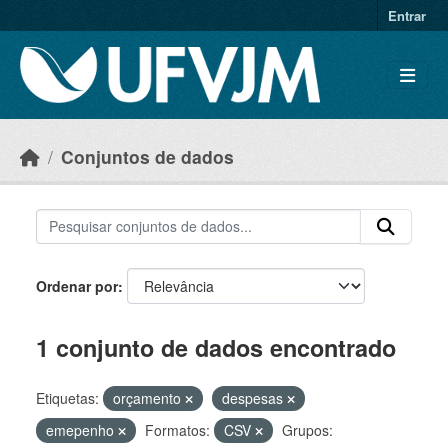
Skip to main content
Entrar
Conjuntos de dados
Ordenar por
1 conjunto de dados encontrado
Etiquetas:
orçamento
despesas
emepenho
Formatos:
CSV
Grupos: