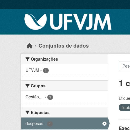
Skip to main content
Conjuntos de dados
Organizações
UFVJM
-
1
1 
Grupos
Gestão,...
-
1
Etique
liqu
Etiquetas
despesas
-
1
Exec