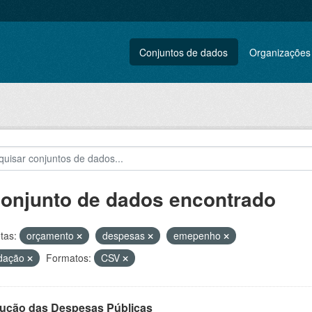
Conjuntos de dados
Organizações
conjunto de dados encontrado
tas:
orçamento
despesas
emepenho
idação
Formatos:
CSV
ução das Despesas Públicas