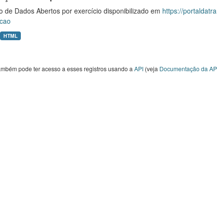
o de Dados Abertos por exercício disponibilizado em
https://portaldat
cao
HTML
ambém pode ter acesso a esses registros usando a
API
(veja
Documentação da AP