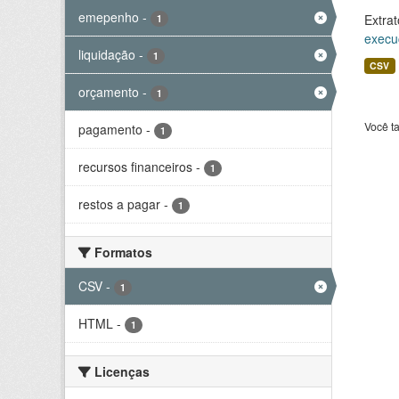
emepenho
-
Extrat
1
execu
liquidação
-
1
CSV
orçamento
-
1
Você t
pagamento
-
1
recursos financeiros
-
1
restos a pagar
-
1
Formatos
CSV
-
1
HTML
-
1
Licenças