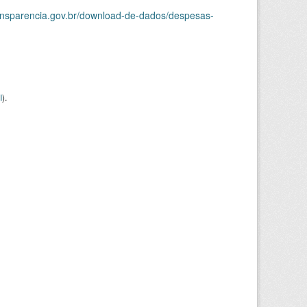
ransparencia.gov.br/download-de-dados/despesas-
I
).