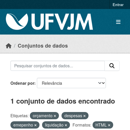
Skip to main content
Entrar
Conjuntos de dados
Ordenar por
1 conjunto de dados encontrado
Etiquetas:
orçamento
despesas
emepenho
liquidação
Formatos:
HTML