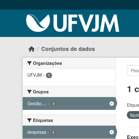
Skip to main content
Conjuntos de dados
Organizações
UFVJM
-
1
1 
Grupos
Gestão,...
-
1
Etique
liqu
Etiquetas
despesas
-
1
Exec