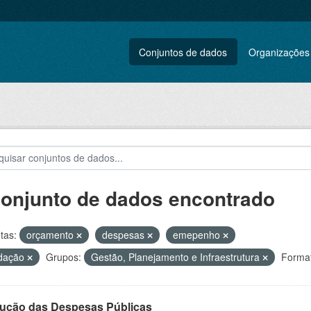
Conjuntos de dados
Organizações
conjunto de dados encontrado
tas:
orçamento
despesas
emepenho
idação
Grupos:
Gestão, Planejamento e Infraestrutura
Format
ução das Despesas Públicas