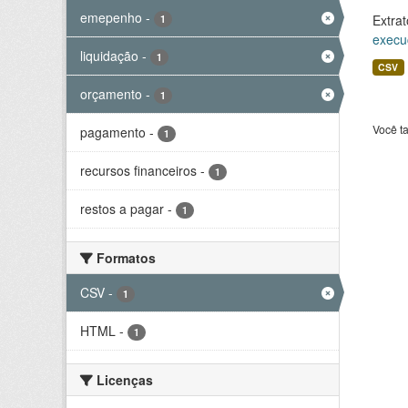
emepenho
-
Extrat
1
execu
liquidação
-
1
CSV
orçamento
-
1
Você t
pagamento
-
1
recursos financeiros
-
1
restos a pagar
-
1
Formatos
CSV
-
1
HTML
-
1
Licenças