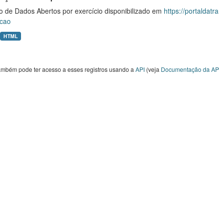
o de Dados Abertos por exercício disponibilizado em
https://portaldat
cao
HTML
ambém pode ter acesso a esses registros usando a
API
(veja
Documentação da AP