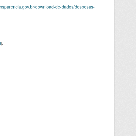
ransparencia.gov.br/download-de-dados/despesas-
I
).