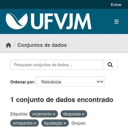
Skip to main content
Entrar
Conjuntos de dados
Ordenar por
1 conjunto de dados encontrado
Etiquetas:
orçamento
despesas
emepenho
liquidação
Grupos: