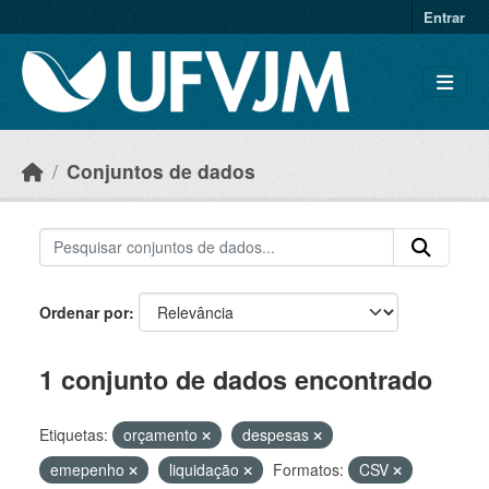
Skip to main content
Entrar
Conjuntos de dados
Ordenar por
1 conjunto de dados encontrado
Etiquetas:
orçamento
despesas
emepenho
liquidação
Formatos:
CSV