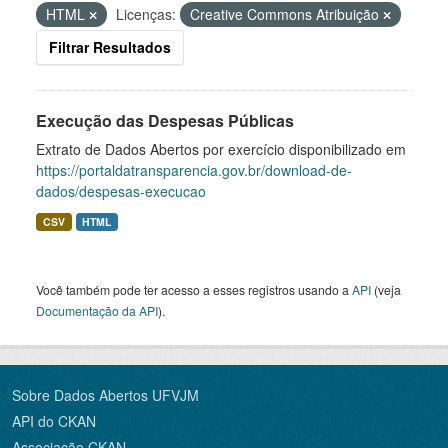
HTML
Licenças:
Creative Commons Atribuição
Filtrar Resultados
Execução das Despesas Públicas
Extrato de Dados Abertos por exercício disponibilizado em
https://portaldatransparencia.gov.br/download-de-
dados/despesas-execucao
CSV
HTML
Você também pode ter acesso a esses registros usando a
API
(veja
Documentação da API
).
Sobre Dados Abertos UFVJM
API do CKAN
Associação CKAN