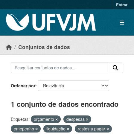
Skip to main content
Entrar
Conjuntos de dados
Ordenar por
1 conjunto de dados encontrado
Etiquetas:
orçamento
despesas
emepenho
liquidação
restos a pagar