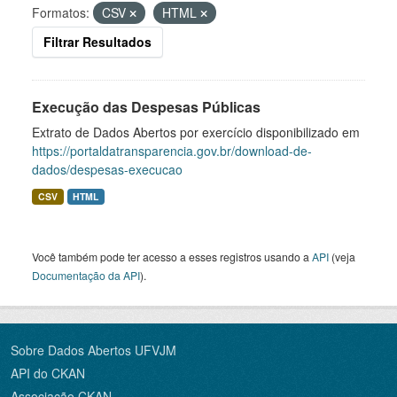
Formatos:
CSV
HTML
Filtrar Resultados
Execução das Despesas Públicas
Extrato de Dados Abertos por exercício disponibilizado em
https://portaldatransparencia.gov.br/download-de-
dados/despesas-execucao
CSV
HTML
Você também pode ter acesso a esses registros usando a
API
(veja
Documentação da API
).
Sobre Dados Abertos UFVJM
API do CKAN
Associação CKAN