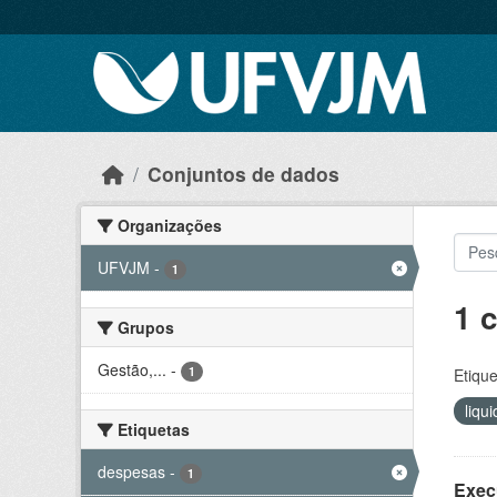
Skip to main content
Conjuntos de dados
Organizações
UFVJM
-
1
1 
Grupos
Gestão,...
-
1
Etique
liqu
Etiquetas
despesas
-
1
Exec