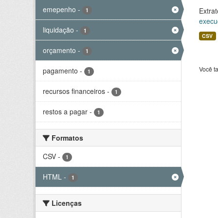
emepenho
-
Extrat
1
execu
liquidação
-
1
CSV
orçamento
-
1
Você t
pagamento
-
1
recursos financeiros
-
1
restos a pagar
-
1
Formatos
CSV
-
1
HTML
-
1
Licenças