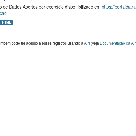
o de Dados Abertos por exercício disponibilizado em
https://portaldat
cao
HTML
ambém pode ter acesso a esses registros usando a
API
(veja
Documentação da AP