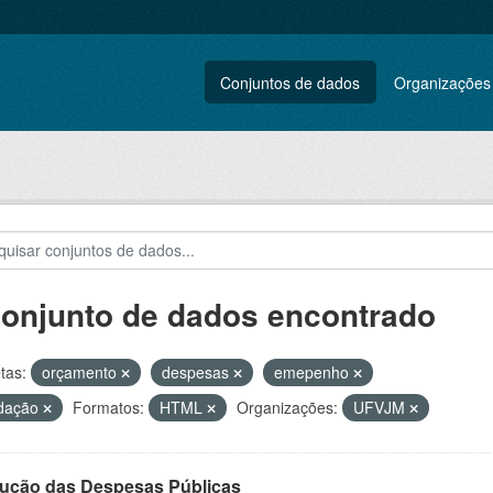
Conjuntos de dados
Organizações
conjunto de dados encontrado
tas:
orçamento
despesas
emepenho
idação
Formatos:
HTML
Organizações:
UFVJM
ução das Despesas Públicas