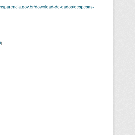
ransparencia.gov.br/download-de-dados/despesas-
I
).