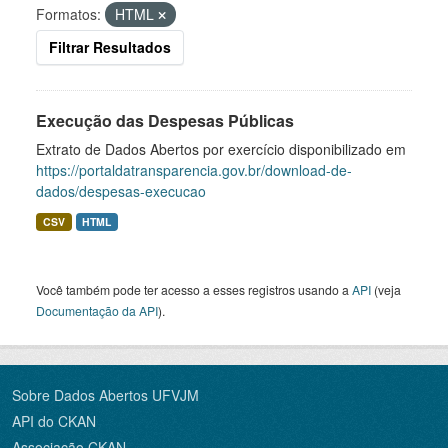
Formatos:
HTML
Filtrar Resultados
Execução das Despesas Públicas
Extrato de Dados Abertos por exercício disponibilizado em
https://portaldatransparencia.gov.br/download-de-
dados/despesas-execucao
CSV
HTML
Você também pode ter acesso a esses registros usando a
API
(veja
Documentação da API
).
Sobre Dados Abertos UFVJM
API do CKAN
Associação CKAN