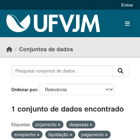
Skip to main content
Entrar
Conjuntos de dados
Ordenar por
1 conjunto de dados encontrado
Etiquetas:
orçamento
despesas
emepenho
liquidação
pagamento