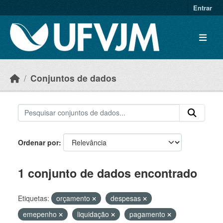
Skip to main content
Entrar
Conjuntos de dados
Ordenar por
1 conjunto de dados encontrado
Etiquetas:
orçamento
despesas
emepenho
liquidação
pagamento