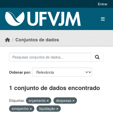
Skip to main content
Entrar
Conjuntos de dados
Ordenar por
1 conjunto de dados encontrado
Etiquetas:
orçamento
despesas
emepenho
liquidação