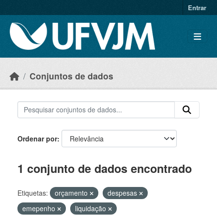
Skip to main content
Entrar
Conjuntos de dados
Ordenar por
1 conjunto de dados encontrado
Etiquetas:
orçamento
despesas
emepenho
liquidação