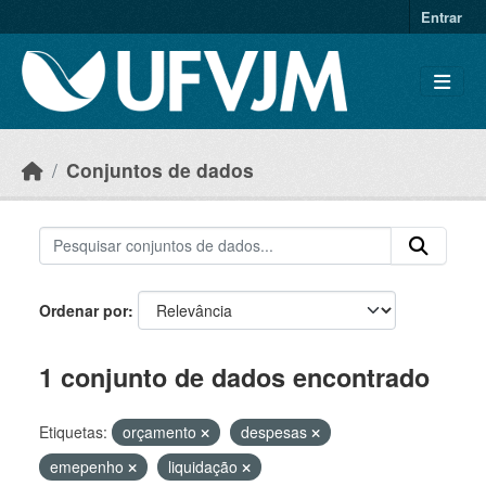
Skip to main content
Entrar
Conjuntos de dados
Ordenar por
1 conjunto de dados encontrado
Etiquetas:
orçamento
despesas
emepenho
liquidação