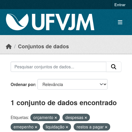
Skip to main content
Entrar
Conjuntos de dados
Ordenar por
1 conjunto de dados encontrado
Etiquetas:
orçamento
despesas
emepenho
liquidação
restos a pagar