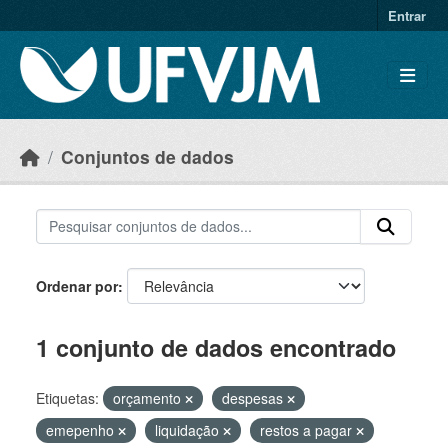
Skip to main content
Entrar
Conjuntos de dados
Ordenar por
1 conjunto de dados encontrado
Etiquetas:
orçamento
despesas
emepenho
liquidação
restos a pagar