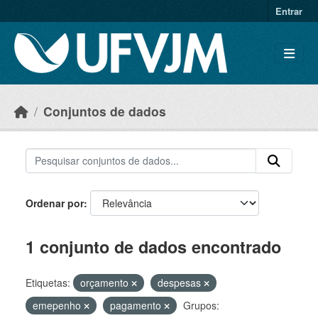
Skip to main content
Entrar
Conjuntos de dados
Ordenar por
1 conjunto de dados encontrado
Etiquetas:
orçamento
despesas
emepenho
pagamento
Grupos: