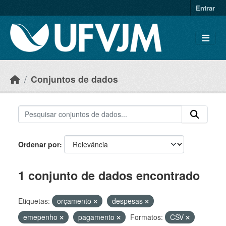
Skip to main content
Entrar
Conjuntos de dados
Ordenar por
1 conjunto de dados encontrado
Etiquetas:
orçamento
despesas
emepenho
pagamento
Formatos:
CSV