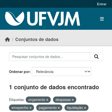
Skip to main content
Entrar
Conjuntos de dados
Ordenar por
1 conjunto de dados encontrado
Etiquetas:
orçamento
despesas
emepenho
pagamento
liquidação