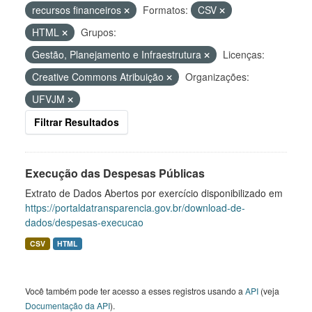
recursos financeiros
Formatos:
CSV
HTML
Grupos:
Gestão, Planejamento e Infraestrutura
Licenças:
Creative Commons Atribuição
Organizações:
UFVJM
Filtrar Resultados
Execução das Despesas Públicas
Extrato de Dados Abertos por exercício disponibilizado em
https://portaldatransparencia.gov.br/download-de-
dados/despesas-execucao
CSV
HTML
Você também pode ter acesso a esses registros usando a
API
(veja
Documentação da API
).