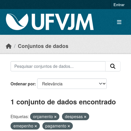
Skip to main content
Entrar
Conjuntos de dados
Ordenar por
1 conjunto de dados encontrado
Etiquetas:
orçamento
despesas
emepenho
pagamento