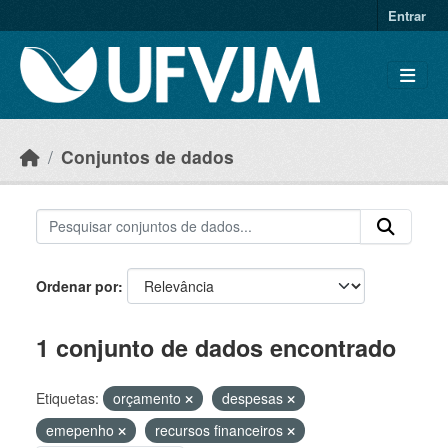
Skip to main content
Entrar
Conjuntos de dados
Ordenar por
1 conjunto de dados encontrado
Etiquetas:
orçamento
despesas
emepenho
recursos financeiros