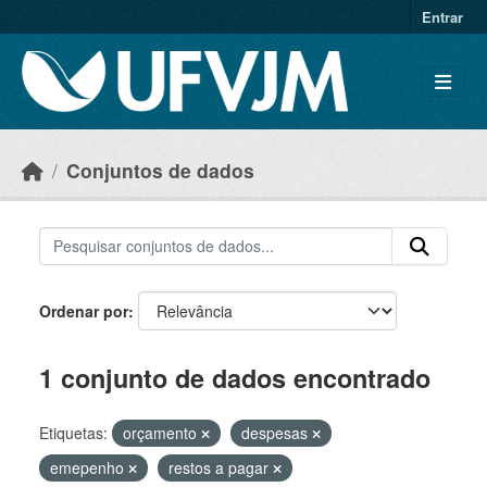
Skip to main content
Entrar
Conjuntos de dados
Ordenar por
1 conjunto de dados encontrado
Etiquetas:
orçamento
despesas
emepenho
restos a pagar