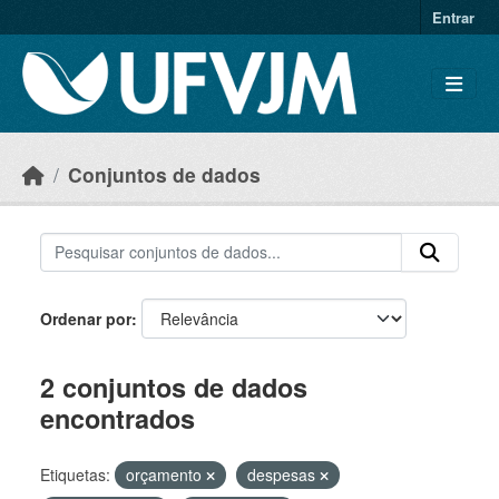
Skip to main content
Entrar
Conjuntos de dados
Ordenar por
2 conjuntos de dados
encontrados
Etiquetas:
orçamento
despesas