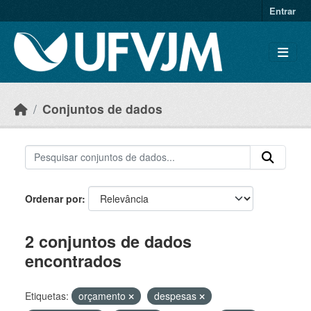
Skip to main content
Entrar
Conjuntos de dados
Ordenar por
2 conjuntos de dados
encontrados
Etiquetas:
orçamento
despesas