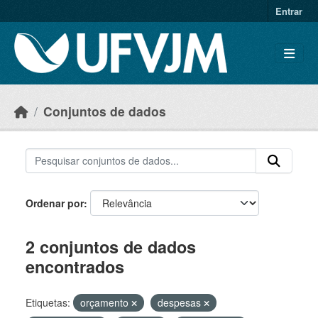
Skip to main content
Entrar
Conjuntos de dados
Ordenar por
2 conjuntos de dados
encontrados
Etiquetas:
orçamento
despesas