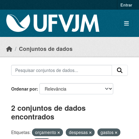
Skip to main content
Entrar
Conjuntos de dados
Ordenar por
2 conjuntos de dados
encontrados
Etiquetas:
orçamento
despesas
gastos