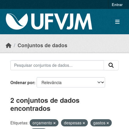
Skip to main content
Entrar
Conjuntos de dados
Ordenar por
2 conjuntos de dados
encontrados
Etiquetas:
orçamento
despesas
gastos