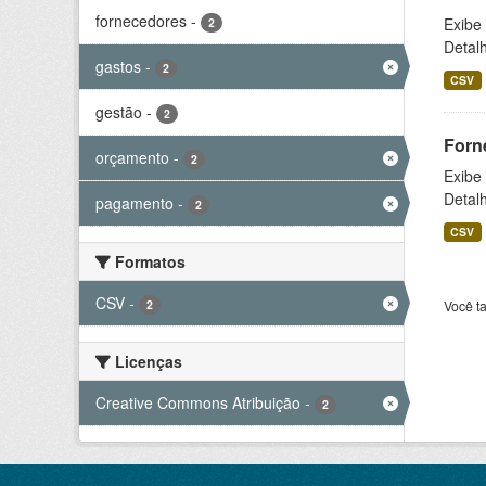
fornecedores
-
Exibe
2
Detal
gastos
-
2
CSV
gestão
-
2
Forn
orçamento
-
2
Exibe
Detal
pagamento
-
2
CSV
Formatos
CSV
-
2
Você t
Licenças
Creative Commons Atribuição
-
2