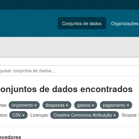
Conjuntos de dados
Organizações
conjuntos de dados encontrados
tas:
orçamento
despesas
gastos
pagamento
tos:
CSV
Licenças:
Creative Commons Atribuição
Grupos:
ecedores