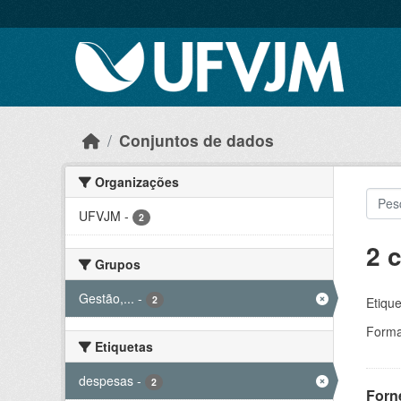
Skip to main content
Conjuntos de dados
Organizações
UFVJM
-
2
2 
Grupos
Gestão,...
-
2
Etique
Forma
Etiquetas
despesas
-
2
Forn