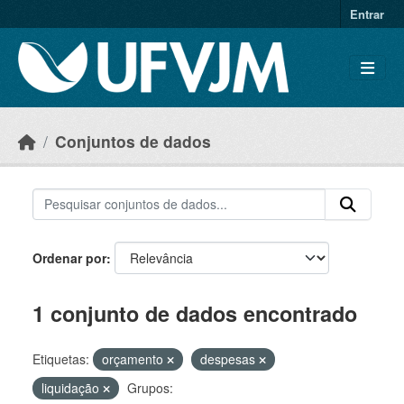
Skip to main content
Entrar
Conjuntos de dados
Ordenar por
1 conjunto de dados encontrado
Etiquetas:
orçamento
despesas
liquidação
Grupos: