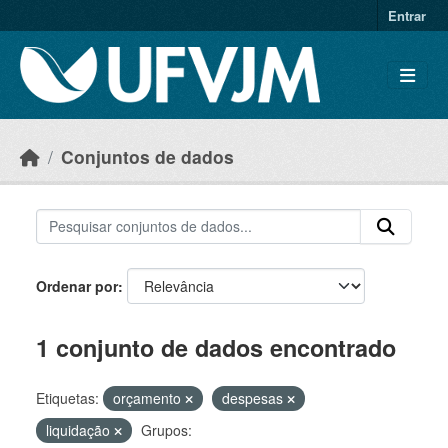
Skip to main content
Entrar
Conjuntos de dados
Ordenar por
1 conjunto de dados encontrado
Etiquetas:
orçamento
despesas
liquidação
Grupos: