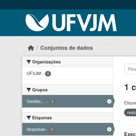
Skip to main content
Conjuntos de dados
Organizações
UFVJM
-
1
1 
Grupos
Gestão,...
-
1
Etique
rest
Etiquetas
despesas
-
1
Exec