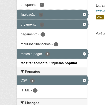
emepenho
-
Extrat
1
execu
liquidação
-
1
CSV
orçamento
-
1
Você t
pagamento
-
1
recursos financeiros
-
1
restos a pagar
-
1
Mostrar somente Etiquetas popular
Formatos
CSV
-
1
HTML
-
1
Licenças