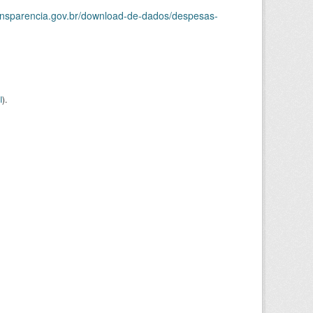
ransparencia.gov.br/download-de-dados/despesas-
I
).