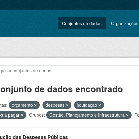
Conjuntos de dados
Organizações
conjunto de dados encontrado
tas:
orçamento
despesas
liquidação
os a pagar
Grupos:
Gestão, Planejamento e Infraestrutura
Fo
ução das Despesas Públicas