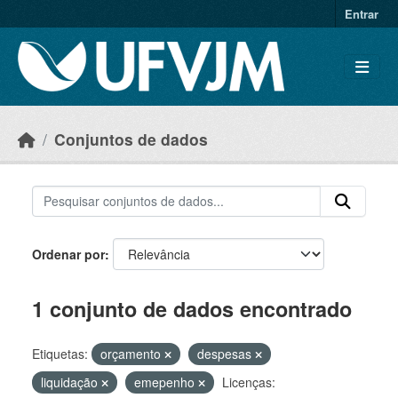
Skip to main content
Entrar
Conjuntos de dados
Ordenar por
1 conjunto de dados encontrado
Etiquetas:
orçamento
despesas
liquidação
emepenho
Licenças: