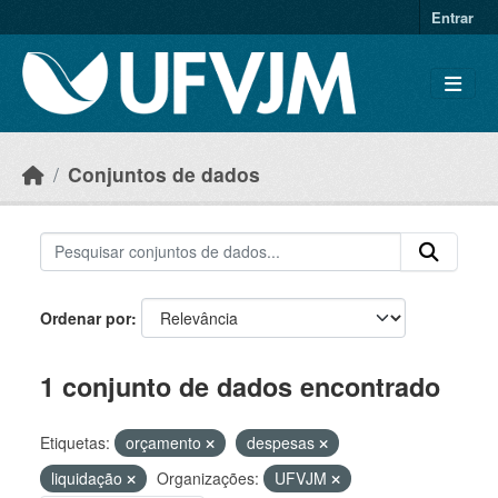
Skip to main content
Entrar
Conjuntos de dados
Ordenar por
1 conjunto de dados encontrado
Etiquetas:
orçamento
despesas
liquidação
Organizações:
UFVJM