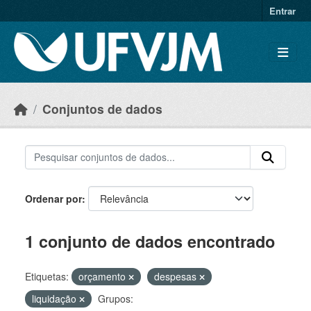
Skip to main content
Entrar
Conjuntos de dados
Ordenar por
1 conjunto de dados encontrado
Etiquetas:
orçamento
despesas
liquidação
Grupos: