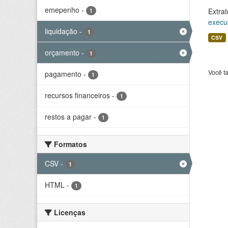
emepenho
-
Extrat
1
execu
liquidação
-
1
CSV
orçamento
-
1
Você t
pagamento
-
1
recursos financeiros
-
1
restos a pagar
-
1
Formatos
CSV
-
1
HTML
-
1
Licenças