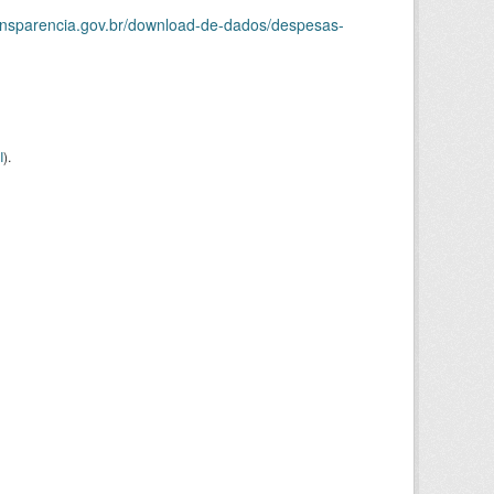
ransparencia.gov.br/download-de-dados/despesas-
I
).