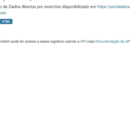
o de Dados Abertos por exercício disponibilizado em
https://portaldat
cao
HTML
ambém pode ter acesso a esses registros usando a
API
(veja
Documentação da AP