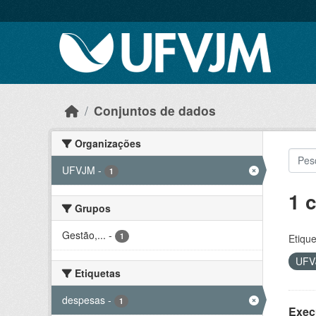
Skip to main content
Conjuntos de dados
Organizações
UFVJM
-
1
1 
Grupos
Gestão,...
-
1
Etique
UF
Etiquetas
despesas
-
1
Exec