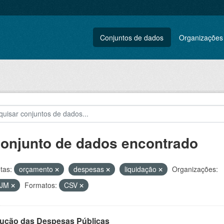
Conjuntos de dados
Organizações
conjunto de dados encontrado
tas:
orçamento
despesas
liquidação
Organizações:
VJM
Formatos:
CSV
ução das Despesas Públicas