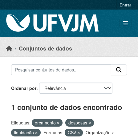
Skip to main content
Entrar
Conjuntos de dados
Ordenar por
1 conjunto de dados encontrado
Etiquetas:
orçamento
despesas
liquidação
Formatos:
CSV
Organizações: