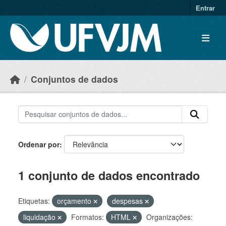
Skip to main content
Entrar
Conjuntos de dados
Ordenar por
1 conjunto de dados encontrado
Etiquetas:
orçamento
despesas
liquidação
Formatos:
HTML
Organizações: