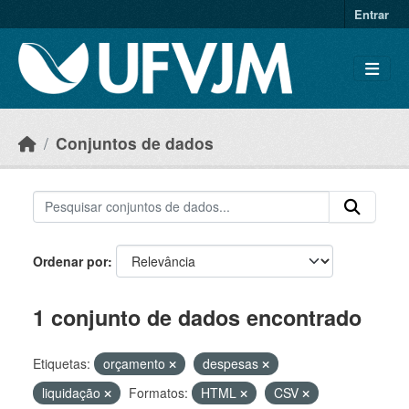
Skip to main content
Entrar
Conjuntos de dados
Ordenar por
1 conjunto de dados encontrado
Etiquetas:
orçamento
despesas
liquidação
Formatos:
HTML
CSV