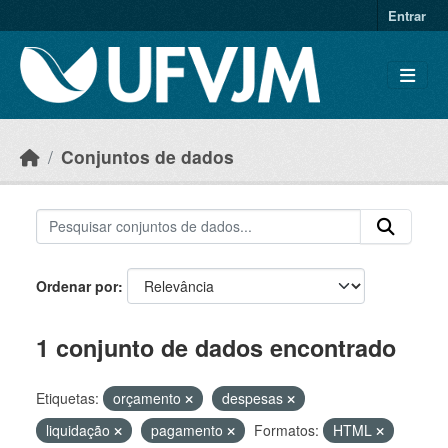
Skip to main content
Entrar
Conjuntos de dados
Ordenar por
1 conjunto de dados encontrado
Etiquetas:
orçamento
despesas
liquidação
pagamento
Formatos:
HTML