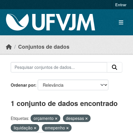
Skip to main content
Entrar
Conjuntos de dados
Ordenar por
1 conjunto de dados encontrado
Etiquetas:
orçamento
despesas
liquidação
emepenho