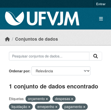
Skip to main content
Entrar
Conjuntos de dados
Ordenar por
1 conjunto de dados encontrado
Etiquetas:
orçamento
despesas
liquidação
emepenho
pagamento