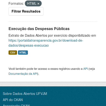
Formatos:
HTML
Filtrar Resultados
Execução das Despesas Públicas
Extrato de Dados Abertos por exercício disponibilizado em
https://portaldatransparencia.gov.br/download-de-
dados/despesas-execucao
CSV
HTML
Você também pode ter acesso a esses registros usando a
API
(veja
Documentação da API
).
Sobre Dados Abertos UFVJM
API do CKAN
Associação CKAN