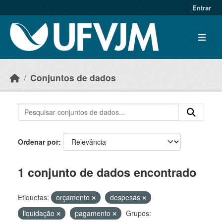
Skip to main content
Entrar
Conjuntos de dados
Ordenar por
1 conjunto de dados encontrado
Etiquetas:
orçamento
despesas
liquidação
pagamento
Grupos: