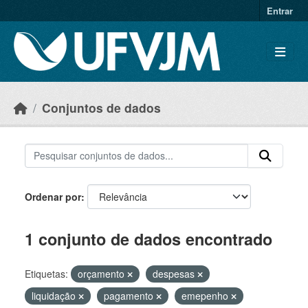
Skip to main content
Entrar
Conjuntos de dados
Ordenar por
1 conjunto de dados encontrado
Etiquetas:
orçamento
despesas
liquidação
pagamento
emepenho