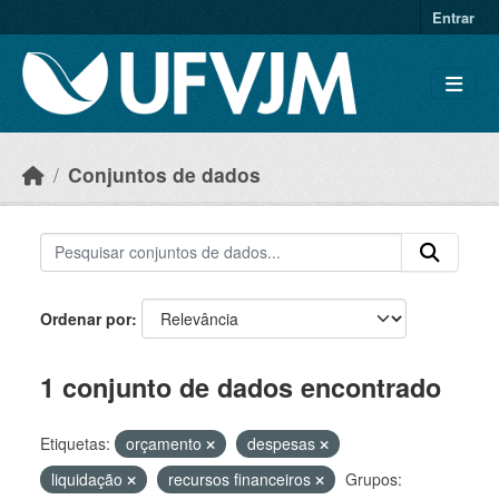
Skip to main content
Entrar
Conjuntos de dados
Ordenar por
1 conjunto de dados encontrado
Etiquetas:
orçamento
despesas
liquidação
recursos financeiros
Grupos: