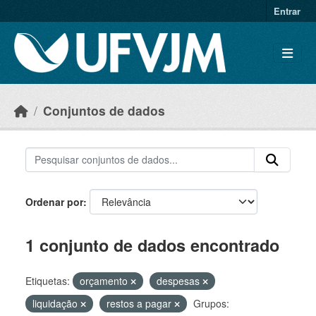
Skip to main content
Entrar
Conjuntos de dados
Ordenar por
1 conjunto de dados encontrado
Etiquetas:
orçamento
despesas
liquidação
restos a pagar
Grupos: