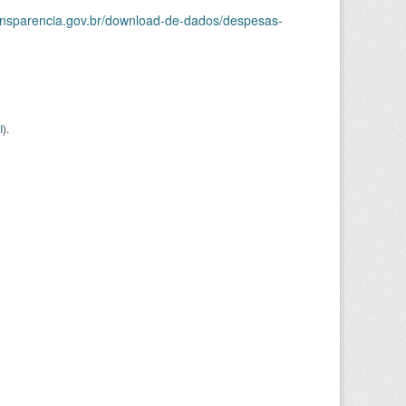
ransparencia.gov.br/download-de-dados/despesas-
I
).