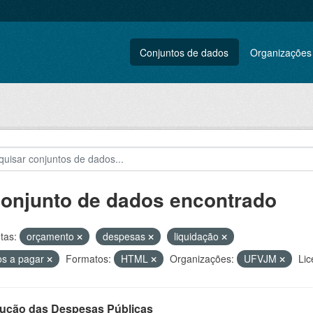
Conjuntos de dados
Organizações
conjunto de dados encontrado
tas:
orçamento
despesas
liquidação
os a pagar
Formatos:
HTML
Organizações:
UFVJM
Lic
ução das Despesas Públicas