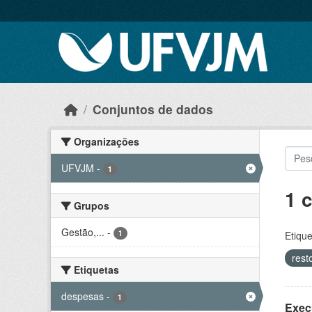
Skip to main content
Conjuntos de dados
Organizações
UFVJM
-
1
1 
Grupos
Gestão,...
-
1
Etique
rest
Etiquetas
despesas
-
1
Exec