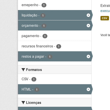
emepenho
-
Extrat
1
execu
liquidação
-
1
CSV
orçamento
-
1
Você t
pagamento
-
1
recursos financeiros
-
1
restos a pagar
-
1
Formatos
CSV
-
1
HTML
-
1
Licenças