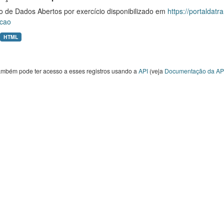
o de Dados Abertos por exercício disponibilizado em
https://portaldat
cao
HTML
ambém pode ter acesso a esses registros usando a
API
(veja
Documentação da AP